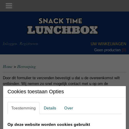
Inloggen
Registreren
UW WINKELWAGEN
Geen producten
(0)
Home
>
Herroeping
Door dit formulier te verzenden bevestigt u dat u de overeenkomst wilt
ontbinden. Wij nemen zo snel mogelijk contact met u op om de
herroeping te bevestigen en eventuele verdere instructies te geven voor
Cookies toestaan Opties
het retourneren.
Naam
Toestemming
Details
Over
E-mail
Op deze website worden cookies gebruikt
Telefoon